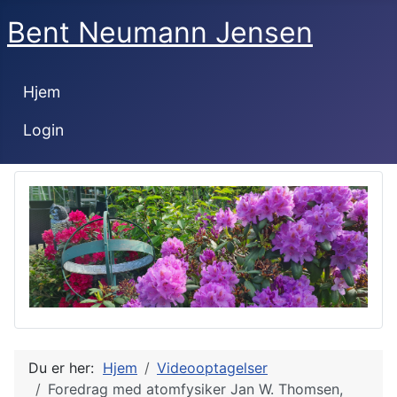
Bent Neumann Jensen
Hjem
Login
Du er her:
Hjem
Videooptagelser
Foredrag med atomfysiker Jan W. Thomsen,