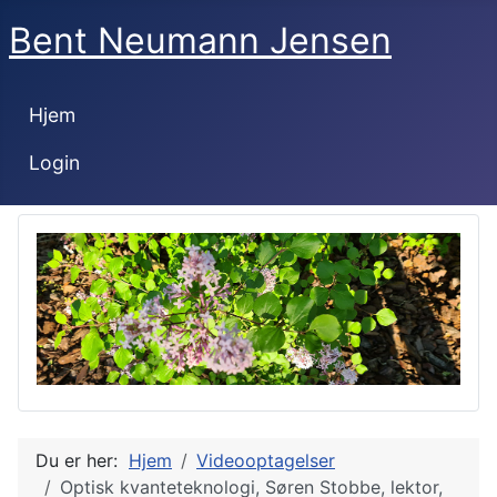
Bent Neumann Jensen
Hjem
Login
Du er her:
Hjem
Videooptagelser
Optisk kvanteteknologi, Søren Stobbe, lektor,